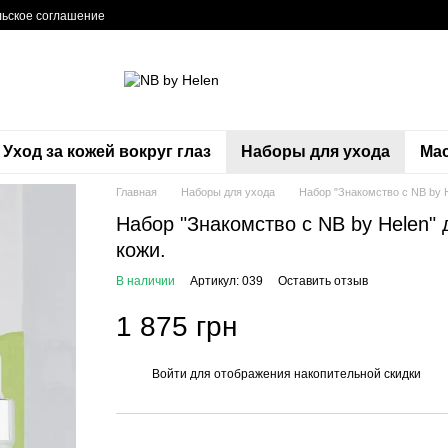
ьское соглашение
Уход за кожей вокруг глаз
Наборы для ухода
Ма
Главная
Наборы для ухода
Набор "Знакомство с NB by 
Набор "Знакомство с NB by Helen"
кожи.
В наличии
Артикул: 039
Оставить отзыв
1 875 грн
Войти
для отображения накопительной скидки
%