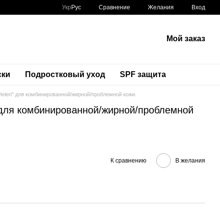
Сравнение
Укр
Рус
Желания
Вход
Мой заказ
ски
Подростковый уход
SPF защита
Helen" для комбинированной/жирной/проблемной кожи.
 для комбинированной/жирной/проблемной
К сравнению
В желания