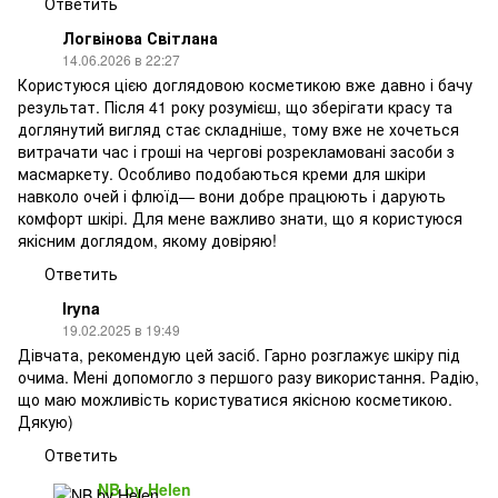
Ответить
Логвінова Світлана
14.06.2026 в 22:27
Користуюся цією доглядовою косметикою вже давно і бачу
результат. Після 41 року розумієш, що зберігати красу та
доглянутий вигляд стає складніше, тому вже не хочеться
витрачати час і гроші на чергові розрекламовані засоби з
масмаркету. Особливо подобаються креми для шкіри
навколо очей і флюїд— вони добре працюють і дарують
комфорт шкірі. Для мене важливо знати, що я користуюся
якісним доглядом, якому довіряю!
Ответить
Iryna
19.02.2025 в 19:49
Дівчата, рекомендую цей засіб. Гарно розглажує шкіру під
очима. Мені допомогло з першого разу використання. Радію,
що маю можливість користуватися якісною косметикою.
Дякую)
Ответить
NB by Helen