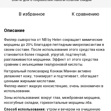
В избранное
К сравнению
Описание
Филлер-сыворотка от NB by Helen сокращает мимические
морщины до 20% благодаря пептидным миорелаксантам в
своем составе. После использования этого средства кожа
становится более гладкой, упругой, подтянутой,
разглаживаются морщинки. Эффект от этого средства
сравним с инъекциями гиалуроновой кислоты.
Натуральный полисахарид Конжак Маннан активно
увлажняет кожу, тонизирует и подтягивает, обогащает
ценными жирными кислотами.
Филлер имеет жидкую консистенцию, очень экономичен в
использовании.
Зоны использования: вокруг глаз, межбровная морщина,
носогубные складки, горизонтальные морщины лба.
Способ использования:
утром и вечером на очищенную