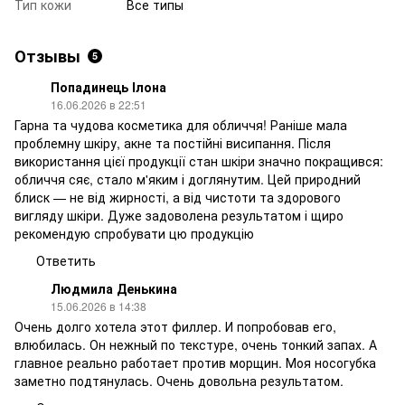
Тип кожи
Все типы
Отзывы
5
Попадинець Ілона
16.06.2026 в 22:51
Гарна та чудова косметика для обличчя! Раніше мала
проблемну шкіру, акне та постійні висипання. Після
використання цієї продукції стан шкіри значно покращився:
обличчя сяє, стало м'яким і доглянутим. Цей природний
блиск — не від жирності, а від чистоти та здорового
вигляду шкіри. Дуже задоволена результатом і щиро
рекомендую спробувати цю продукцію
Ответить
Людмила Денькина
15.06.2026 в 14:38
Очень долго хотела этот филлер. И попробовав его,
влюбилась. Он нежный по текстуре, очень тонкий запах. А
главное реально работает против морщин. Моя носогубка
заметно подтянулась. Очень довольна результатом.