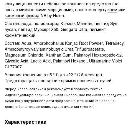
кожу лица нанести небольшое количество средства (на
зоны с мимическими морщинами), нанести сверху
крем
или
кремовый флюид
NB by Helen.
Состав: вода, полисахарид Конжак Маннан, пептид Syn-
hycan, пептид Myocept X50, Geogard Ultra, пигмент
косметический.
Состав: Aqua, Amorphophallus Konjac Root Powder, Tetradecyl
Aminobutyroylvalylaminobutyric Urea Trifluoroacetate,
Magnesium Chloride, Xanthan Gum, Palmitoyl Hexapeptide-52,
Glycolic Acid, Lactic Acid, Palmitoyl Hexape , Ultramarine Violet
CI 77007.
Условия хранения: от 5 ° С до +22 ° С 8 месяцев.
Предотвращать попадание прямых солнечных лучей.
*перед использованием рекомендуется провести тест на
индивидуальную реакцию (нанести небольшое количество продукта на
сухую кожу внутренней части предплечья, в течение 24 часов не
должно быть покраснения, зуда, ощущения жжения).
Характеристики