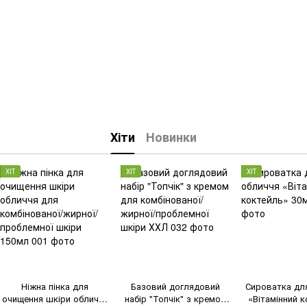
Хіти
Новинки
ХІТ
ХІТ
ХІТ
Ніжна пінка для
Базовий доглядовий
Сироватка дл
очищення шкіри обличчя
набір "Топчік" з кремом
«Вітамінний 