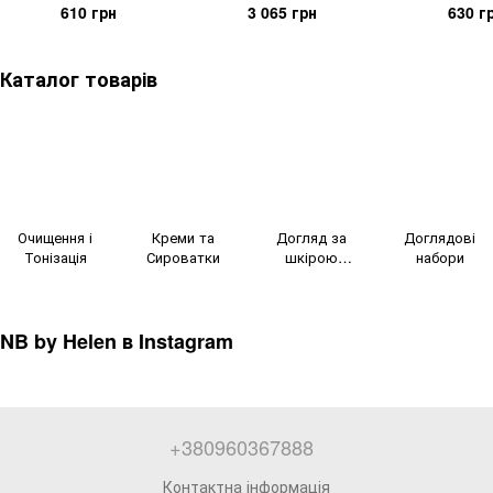
для комбінованої/жирної/
для комбінованої/жирної/
30мл
610 грн
3 065 грн
630 г
проблемної шкіри 150мл
проблемної шкіри ХХЛ
Каталог товарів
Очищення і
Креми та
Догляд за
Доглядові
Тонізація
Сироватки
шкірою
набори
навколо очей
NB by Helen в Instagram
+380960367888
Контактна інформація