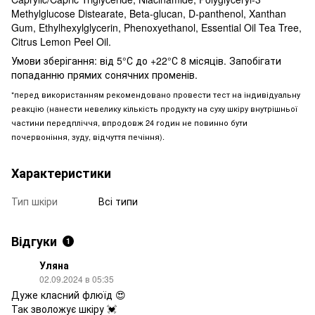
Methylglucose Distearate, Beta-glucan, D-panthenol, Xanthan
Gum, Ethylhexylglycerin, Phenoxyethanol, Essential Oil Tea Tree,
Citrus Lemon Peel Oil.
Умови зберігання: від 5°С до +22°С 8 місяців. Запобігати
попаданню прямих сонячних променів.
*перед використанням рекомендовано провести тест на індивідуальну
реакцію (нанести невелику кількість продукту на суху шкіру внутрішньої
частини передпліччя, впродовж 24 годин не повинно бути
почервоніння, зуду, відчуття печіння).
Характеристики
Тип шкіри
Всі типи
Відгуки
1
Уляна
02.09.2024 в 05:35
Дуже класний флюїд 😍
Так зволожує шкіру 💓