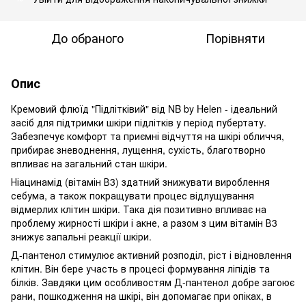
До обраного
Порівняти
Опис
Кремовий флюїд "Підлітківий" від NB by Helen - ідеальний
засіб для підтримки шкіри підлітків у період пубертату.
Забезпечує комфорт та приємні відчуття на шкірі обличчя,
прибирає зневоднення, лущення, сухість, благотворно
впливає на загальний стан шкіри.
Ніацинамід (вітамін В3) здатний знижувати вироблення
себума, а також покращувати процес відлущування
відмерлих клітин шкіри. Така дія позитивно впливає на
проблему жирності шкіри і акне, а разом з цим вітамін В3
знижує запальні реакції шкіри.
Д-пантенол стимулює активний розподіл, ріст і відновлення
клітин. Він бере участь в процесі формування ліпідів та
білків. Завдяки цим особливостям Д-пантенол добре загоює
рани, пошкодження на шкірі, він допомагає при опіках, в