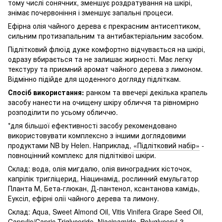
тому числі сонячних, зменшує роздратування на шкірі,
знімає почервоніння і зменшує запальні процеси.
Ефірна олія чайного дерева є прекрасним антисептиком,
сильним протизапальним та антибактеріальним засобом.
Підлітковий флюїд дуже комфортно відчувається на шкірі,
одразу вбирається та не залишає жирності. Має легку
текстуру та приємний аромат чайного дерева з лимоном.
Відмінно підійде для щоденного догляду підліткам.
Спосіб використання:
ранком та ввечері декілька крапель
засобу нанести на очищену шкіру обличчя та рівномірно
розподілити по усьому обличчю.
*для більшої ефективності засобу рекомендовано
використовувати комплексно з іншими доглядовими
продуктами NB by Helen. Наприклад,
«Підлітковий набір»
-
повноцінний комплекс для підлітківої шкіри.
Склад: вода, олія мигдалю, олія виноградних кісточок,
капрілік тригліцерид, Ніацинамід, рослинний емульгатор
Планта М, Бета-глюкан, Д-пантенол, ксантанова камідь,
Еуксіл, ефірні олії чайного дерева та лимону.
Склад: Aqua, Sweet Almond Oil, Vitis Vinifera Grape Seed Oil,
Caprylic/Capric Triglyceride, Niacinamide, Polyglyceryl-3